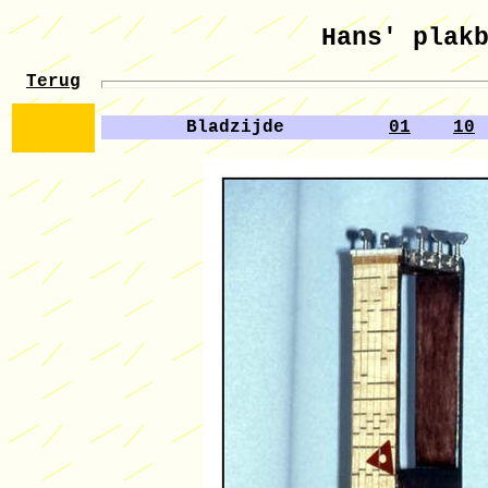
Hans' plak
Terug
Bladzijde
01
10