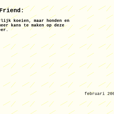
Friend:
rlijk koeien, maar honden en
meer kans te maken op deze
eer.
februari 20