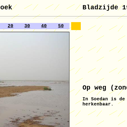
boek
Bladzijde 1
20
30
40
50
Op weg (zon
In Soedan is de
herkenbaar.