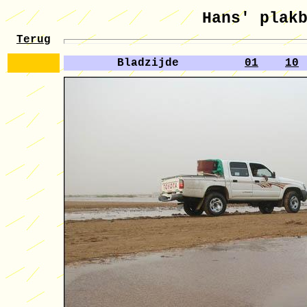
Hans' plak
Terug
Bladzijde
01
10