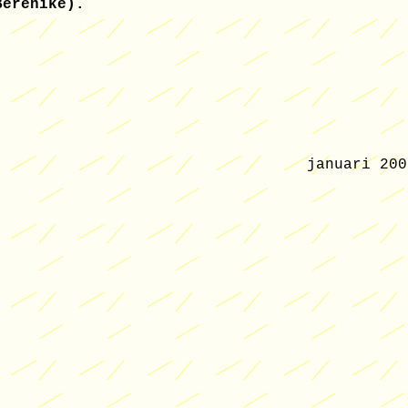
Berenike).
januari 200