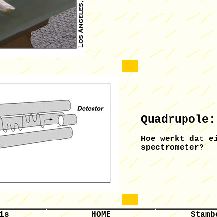
Quadrupole:
Hoe werkt dat e
spectrometer?
is
HOME
Stamb