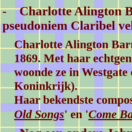
-
Charlotte
Ali
ngton B
pseudoniem
Claribel v
Charlotte Alington Ba
1
869.
Met haar
echtgen
woonde ze in
Westgate
Ko
ninkrijk
).
Haar bekendste compo
Old Songs
' en '
Come Ba