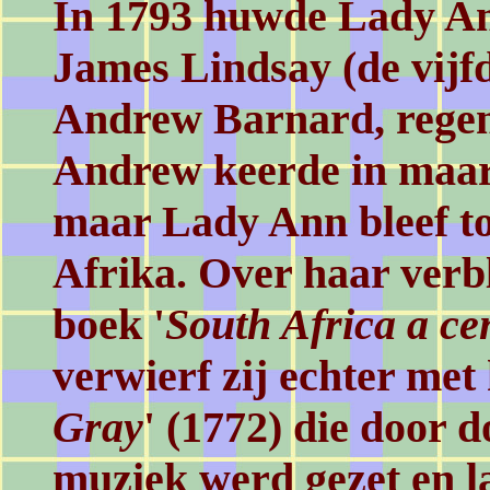
In 1793 huwde Lady An
James Lindsay (de vijf
Andrew Barnard, rege
Andrew keerde in maar
maar Lady Ann bleef to
Afrika. Over haar verbli
boek '
South Africa a ce
verwierf zij echter met 
Gray
' (1772) die door 
muziek werd gezet en l