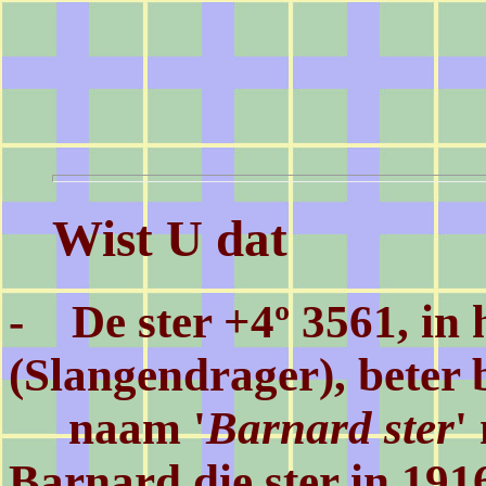
Wist U dat
- De ster +4º 3561, in 
(Slangendrager), beter 
naam '
Barnard ster
'
Barnard
die ster in 19