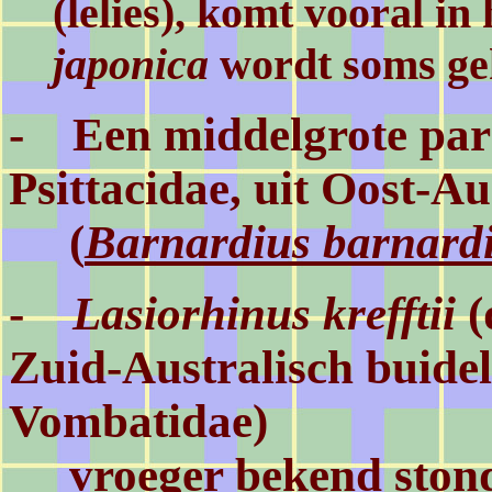
(lelies), komt vooral in
japonica
wordt soms ge
- Een middelgrote park
Psittacidae, uit Oost-A
(
Barnardius barnard
-
Lasiorhinus krefftii
(
Zuid-Australisch buidel
Vombatidae)
vroeger bekend stond