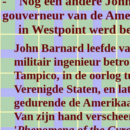
- Nog een andere John
gouverneur van de Amer
in Westpoint werd b
John Barnard leefde va
militair ingenieur betro
Tampico, in de oorlog 
Verenigde Staten, en la
gedurende de Amerikaa
Van zijn hand verschee
'
Phenomena of the Gyr