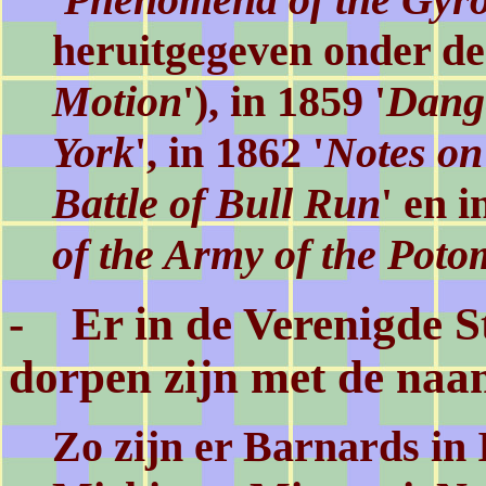
heruitgegeven onder de t
Motion
'), in 1859 '
Dang
York
', in 1862 '
Notes on
Battle of Bull Run
' en i
of the Army of the Pot
- Er in de Verenigde St
dorpen zijn met de na
Zo zijn er Barnards in