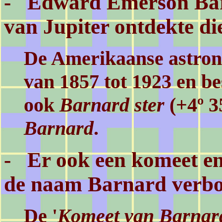
- Edward Emerson Bar
van Jupiter ontdekte die
De Amerikaanse astron
van 1857 tot 1923 en b
ook
Barnard ster
(+4º 3
Barnard
.
- Er ook een komeet en
de naam Barnard verbo
De '
Komeet van Barnar