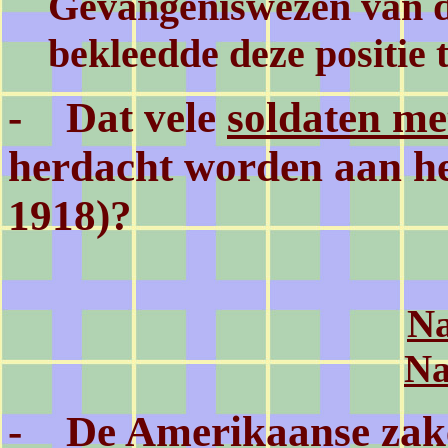
Gevangeniswezen van d
bekleedde deze positie 
- Dat vele
soldaten m
herdacht worden aan he
1918)?
Na
Na
- De Amerikaanse zak