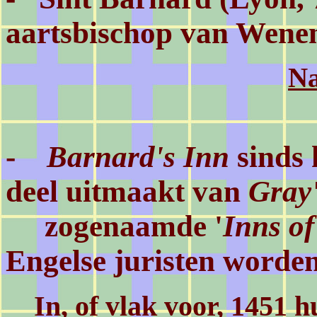
aartsbischop van Wene
Na
-
Barnard's Inn
sinds 
deel uitmaakt van
Gray'
zogenaamde '
Inns of
Engelse juristen worde
In, of vlak voor, 1451