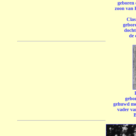
geboren 
zoon van 
Clas
gebor
docht
de 
gebor
gehuwd met
vader va
B