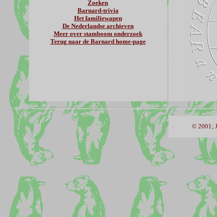
Zoeken
Barnard-trivia
Het familiewapen
De Nederlandse archieven
Meer over stamboom onderzoek
Terug naar de Barnard home-page
© 2001; J