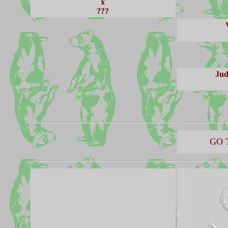
x
???
V
Jud
GO 